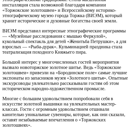
инсталляция стала возможной благодаря компании
«Торжокские золотошвеи» и Всероссийскому историко-
этнографическому музею города Торжка (ВИЭМ), который
хранит исторические и духовные богатства своей земли.
ВИЭМ представил интересные этнографические программы
— «Музейные расследования с мышью Феркулой»,
кукольный спектакль для детей «Женитьба Петрушки», а для
взрослых — «Рыба-дурак». Кульминацией праздника стала
театрализация походного Княжьего пира.
Большой интерес у многочисленных гостей мероприятия
вызвало новоторжское золотное шитье. Ведь «Торжокские
золотошвеи» привезли на «Бородинское поле» самые лучшие
экспонаты из запасников музея «Золотного шитья». Опытные
экскурсоводы увлекательно рассказывали гостям об этом
историческом народно-художественном промысле.
Многие с большим удовольствием попробовали себя в
искусстве золотной вышивки на увлекательных мастер-
классах. Гости с огромным удовольствием отшивали
канителью уникальные сувениры, которые, как они сказали,
оставят незабываемые впечатления о «Торжокских
золотошвеях».