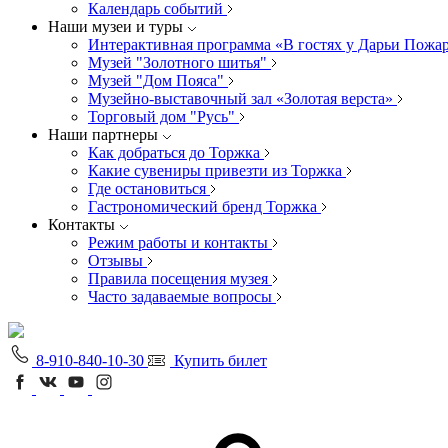
Календарь событий
Наши музеи и туры
Интерактивная программа «В гостях у Дарьи Пожа
Музей "Золотного шитья"
Музей "Дом Пояса"
Музейно-выставочный зал «Золотая верста»
Торговый дом "Русь"
Наши партнеры
Как добраться до Торжка
Какие сувениры привезти из Торжка
Где остановиться
Гастрономический бренд Торжка
Контакты
Режим работы и контакты
Отзывы
Правила посещения музея
Часто задаваемые вопросы
8-910-840-10-30
Купить билет