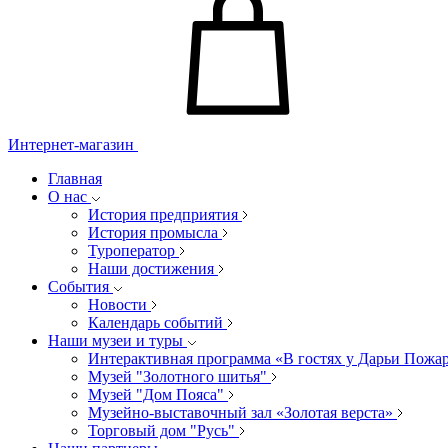
Интернет-магазин
Главная
О нас
История предприятия
История промысла
Туроператор
Наши достижения
События
Новости
Календарь событий
Наши музеи и туры
Интерактивная программа «В гостях у Дарьи Пожа
Музей "Золотного шитья"
Музей "Дом Пояса"
Музейно-выставочный зал «Золотая верста»
Торговый дом "Русь"