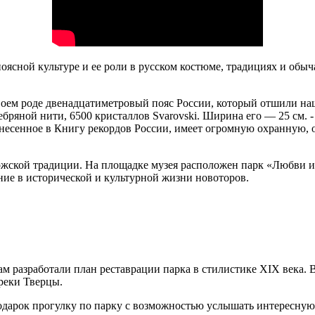
поясной культуре и ее роли в русском костюме, традициях и обы
воем роде двенадцатиметровый пояс России, который отшили наш
ебряной нити, 6500 кристаллов Svarovski. Ширина его — 25 см. 
занесенное в Книгу рекордов России, имеет огромную охранную
жской традиции. На площадке музея расположен парк «Любви и 
ение в исторической и культурной жизни новоторов.
м разработали план реставрации парка в стилистике XIX века.
реки Тверцы.
дарок прогулку по парку с возможностью услышать интересную