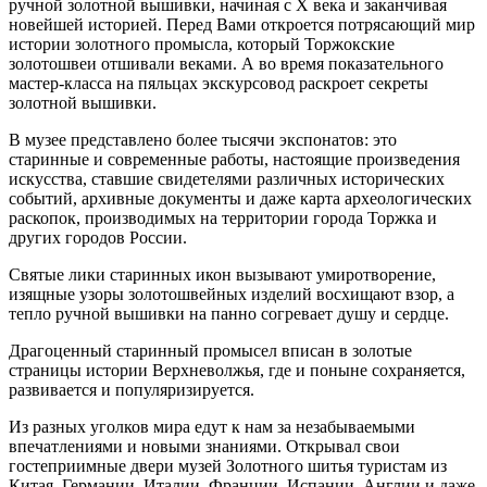
ручной золотной вышивки, начиная с Х века и заканчивая
новейшей историей. Перед Вами откроется потрясающий мир
истории золотного промысла, который Торжокские
золотошвеи отшивали веками. А во время показательного
мастер-класса на пяльцах экскурсовод раскроет секреты
золотной вышивки.
В музее представлено более тысячи экспонатов: это
старинные и современные работы, настоящие произведения
искусства, ставшие свидетелями различных исторических
событий, архивные документы и даже карта археологических
раскопок, производимых на территории города Торжка и
других городов России.
Святые лики старинных икон вызывают умиротворение,
изящные узоры золотошвейных изделий восхищают взор, а
тепло ручной вышивки на панно согревает душу и сердце.
Драгоценный старинный промысел вписан в золотые
страницы истории Верхневолжья, где и поныне сохраняется,
развивается и популяризируется.
Из разных уголков мира едут к нам за незабываемыми
впечатлениями и новыми знаниями. Открывал свои
гостеприимные двери музей Золотного шитья туристам из
Китая, Германии, Италии, Франции, Испании, Англии и даже