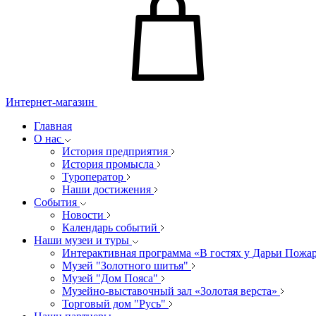
Интернет-магазин
Главная
О нас
История предприятия
История промысла
Туроператор
Наши достижения
События
Новости
Календарь событий
Наши музеи и туры
Интерактивная программа «В гостях у Дарьи Пожа
Музей "Золотного шитья"
Музей "Дом Пояса"
Музейно-выставочный зал «Золотая верста»
Торговый дом "Русь"