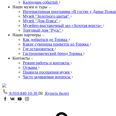
Календарь событий
Наши музеи и туры
Интерактивная программа «В гостях у Дарьи Пожа
Музей "Золотного шитья"
Музей "Дом Пояса"
Музейно-выставочный зал «Золотая верста»
Торговый дом "Русь"
Наши партнеры
Как добраться до Торжка
Какие сувениры привезти из Торжка
Где остановиться
Гастрономический бренд Торжка
Контакты
Режим работы и контакты
Отзывы
Правила посещения музея
Часто задаваемые вопросы
8-910-840-10-30
Купить билет