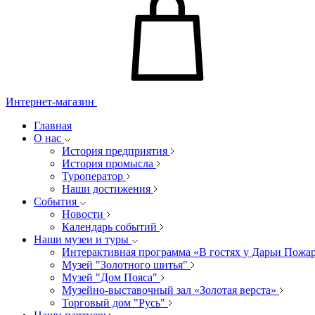
Интернет-магазин
Главная
О нас
История предприятия
История промысла
Туроператор
Наши достижения
События
Новости
Календарь событий
Наши музеи и туры
Интерактивная программа «В гостях у Дарьи Пожа
Музей "Золотного шитья"
Музей "Дом Пояса"
Музейно-выставочный зал «Золотая верста»
Торговый дом "Русь"