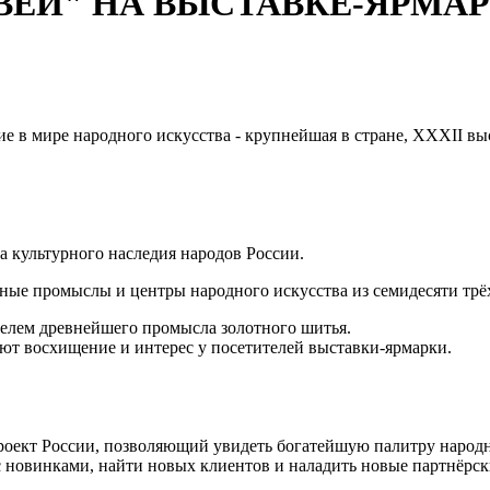
ЕИ" НА ВЫСТАВКЕ-ЯРМАР
тие в мире народного искусства - крупнейшая в стране, XXXII 
а культурного наследия народов России.
ные промыслы и центры народного искусства из семидесяти трё
елем древнейшего промысла золотного шитья.
ют восхищение и интерес у посетителей выставки-ярмарки.
оект России, позволяющий увидеть богатейшую палитру народн
с новинками, найти новых клиентов и наладить новые партнёрс