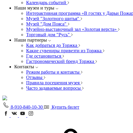
Календарь событий
Наши музеи и туры
Интерактивная программа «В гостях у Дарьи Пожа
Музей "Золотного шитья"
Музей "Дом Пояса"
Музейно-выставочный зал «Золотая верста»
Торговый дом "Русь"
Наши партнеры
Как добраться до Торжка
Какие сувениры привезти из Торжка
Где остановиться
Гастрономический бренд Торжка
Контакты
Режим работы и контакты
Отзывы
Правила посещения музея
Часто задаваемые вопросы
8-910-840-10-30
Купить билет