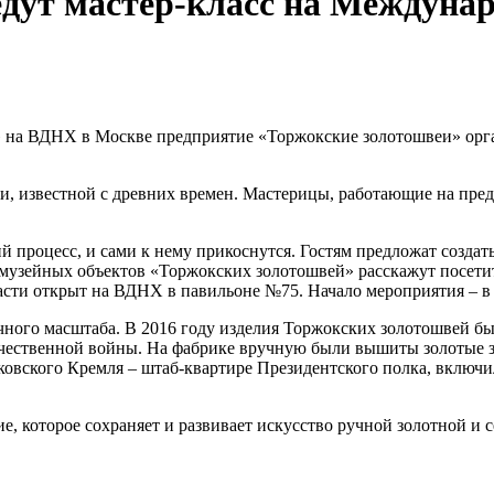
дут мастер-класс на Междуна
 на ВДНХ в Москве предприятие «Торжокские золотошвеи» орган
ки, известной с древних времен. Мастерицы, работающие на пр
 процесс, и сами к нему прикоснутся. Гостям предложат создать
ы музейных объектов «Торжокских золотошвей» расскажут посети
асти открыт на ВДНХ в павильоне №75. Начало мероприятия – в 
ного масштаба. В 2016 году изделия Торжокских золотошвей бы
ественной войны. На фабрике вручную были вышиты золотые зв
овского Кремля – штаб-квартире Президентского полка, включи
е, которое сохраняет и развивает искусство ручной золотной и 