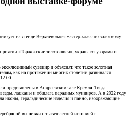
родной выставке-форуме
изует на стенде Верхневолжья мастер-класс по золотному
едприятии «Торжокские золотошвеи», украшают узорами и
 эксклюзивный сувенир и объяснят, что такое золотная
телям, как на протяжении многих столетий развивался
12.00.
ли представлены в Андреевском зале Кремля. Тогда
езды, лацканы и обшлага парадных мундиров. А в 2022 году
ла иконы, геральдические изделия и панно, изображающие
серебряной вышивки с тысячелетней историей в