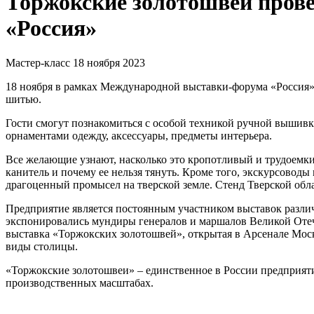
Торжокские золотошвеи прове
«Россия»
Мастер-класс
18 ноября 2023
18 ноября в рамках Международной выставки-форума «Россия»
шитью.
Гости смогут познакомиться с особой техникой ручной вышив
орнаментами одежду, аксессуары, предметы интерьера.
Все желающие узнают, насколько это кропотливый и трудоемкий
канитель и почему ее нельзя тянуть. Кроме того, экскурсовод
драгоценный промысел на тверской земле. Стенд Тверской обл
Предприятие является постоянным участником выставок различ
экспонировались мундиры генералов и маршалов Великой Отеч
выставка «Торжокских золотошвей», открытая в Арсенале Моск
виды столицы.
«Торжокские золотошвеи» – единственное в России предприяти
производственных масштабах.