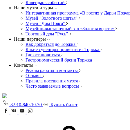
Календарь событий
Наши музеи и туры
Интерактивная программа «В гостях у Дарьи Пожа
Музей "Золотного шитья"
Музей "Дом Пояса"
Музейно-выставочный зал «Золотая верста»
Торговый дом "Русь"
Наши партнеры
Как добраться до Торжка
Какие сувениры привезти из Торжка
Где остановиться
Гастрономический бренд Торжка
Контакты
Режим работы и контакты
Отзывы
Правила посещения музея
Часто задаваемые вопросы
8-910-840-10-30
Купить билет