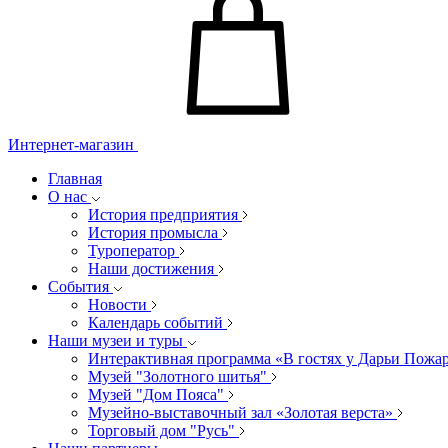
Интернет-магазин
Главная
О нас
История предприятия
История промысла
Туроператор
Наши достижения
События
Новости
Календарь событий
Наши музеи и туры
Интерактивная программа «В гостях у Дарьи Пожа
Музей "Золотного шитья"
Музей "Дом Пояса"
Музейно-выставочный зал «Золотая верста»
Торговый дом "Русь"