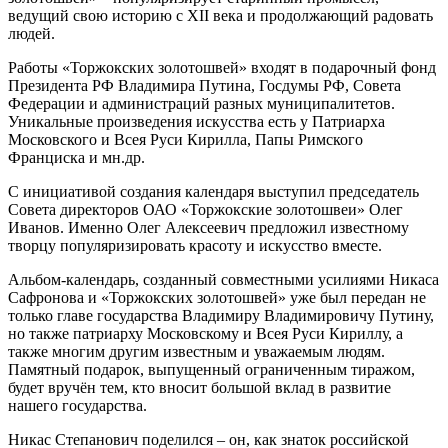
ведущий свою историю с XII века и продолжающий радовать
людей.
Работы «Торжокских золотошвей» входят в подарочный фонд
Президента РФ Владимира Путина, Госдумы РФ, Совета
Федерации и администраций разных муниципалитетов.
Уникальные произведения искусства есть у Патриарха
Московского и Всея Руси Кирилла, Папы Римского
Франциска и мн.др.
С инициативой создания календаря выступил председатель
Совета директоров ОАО «Торжокские золотошвеи» Олег
Иванов. Именно Олег Алексеевич предложил известному
творцу популяризировать красоту и искусство вместе.
Альбом-календарь, созданный совместными усилиями Никаса
Сафронова и «Торжокских золотошвей» уже был передан не
только главе государства Владимиру Владимировичу Путину,
но также патриарху Московскому и Всея Руси Кириллу, а
также многим другим известным и уважаемым людям.
Памятный подарок, выпущенный ограниченным тиражом,
будет вручён тем, кто вносит большой вклад в развитие
нашего государства.
Никас Степанович поделился – он, как знаток российской