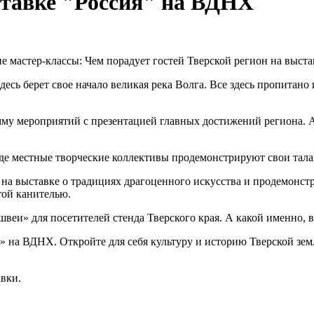
ставке "Россия" на ВДНХ
 мастер-классы: Чем порадует гостей Тверской регион на выста
 здесь берет свое начало великая река Волга. Все здесь пропитан
му мероприятий с презентацией главных достижений региона. А
где местные творческие коллективы продемонстрируют свои тала
на выставке о традициях драгоценного искусства и продемонст
отой канителью.
еи» для посетителей стенда Тверского края. А какой именно, вы
 на ВДНХ. Откройте для себя культуру и историю Тверской земл
авки.