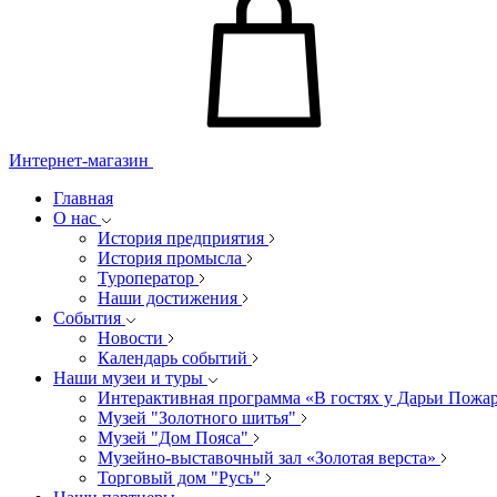
Интернет-магазин
Главная
О нас
История предприятия
История промысла
Туроператор
Наши достижения
События
Новости
Календарь событий
Наши музеи и туры
Интерактивная программа «В гостях у Дарьи Пожа
Музей "Золотного шитья"
Музей "Дом Пояса"
Музейно-выставочный зал «Золотая верста»
Торговый дом "Русь"