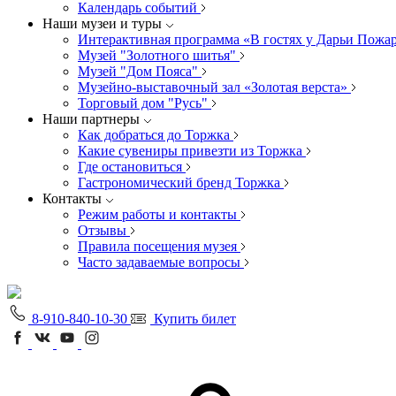
Календарь событий
Наши музеи и туры
Интерактивная программа «В гостях у Дарьи Пожа
Музей "Золотного шитья"
Музей "Дом Пояса"
Музейно-выставочный зал «Золотая верста»
Торговый дом "Русь"
Наши партнеры
Как добраться до Торжка
Какие сувениры привезти из Торжка
Где остановиться
Гастрономический бренд Торжка
Контакты
Режим работы и контакты
Отзывы
Правила посещения музея
Часто задаваемые вопросы
8-910-840-10-30
Купить билет