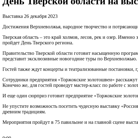
День Тверской области на вы
Выставка
26 декабря 2023
Достижения Верхневолжья, народное творчество и потрясающие
Тверская область – это край холмов, лесов, рек и озер. Именно
пройдет День Тверского региона.
Правительство Тверской области готовит насыщенную програм
представит эксклюзивные новогодние туры по Верхневолжью.
Гостей также ждут концерты и театрализованные постановки, 
Сотрудники предприятия «Торжокские золотошвеи» расскажут 
Конечно же, для гостей проведут мастер-класс по работе с зол
И еще один сюрприз готовит предприятие «Торжокские золотошв
Не упустите возможность посетить чудесную выставку «Россия»
древним традициям.
Мероприятия пройдут в 75 павильоне и на главной сцене выст