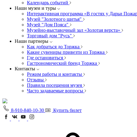
Календарь событий
Наши музеи и туры
Интерактивная программа «В гостях у Дарьи Пожа
Музей "Золотного шитья"
Музей "Дом Пояса"
Музейно-выставочный зал «Золотая верста»
Торговый дом "Русь"
Наши партнеры
Как добраться до Торжка
Какие сувениры привезти из Торжка
Где остановиться
Гастрономический бренд Торжка
Контакты
Режим работы и контакты
Отзывы
Правила посещения музея
Часто задаваемые вопросы
8-910-840-10-30
Купить билет