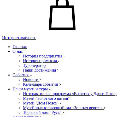
Интернет-магазин
Главная
О нас
История предприятия
История промысла
Туроператор
Наши достижения
События
Новости
Календарь событий
Наши музеи и туры
Интерактивная программа «В гостях у Дарьи Пожа
Музей "Золотного шитья"
Музей "Дом Пояса"
Музейно-выставочный зал «Золотая верста»
Торговый дом "Русь"