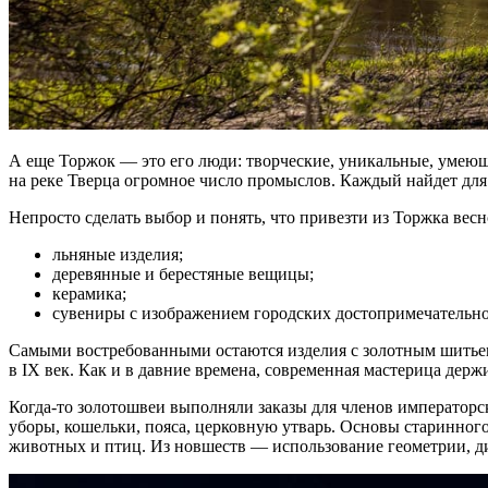
А еще Торжок — это его люди: творческие, уникальные, умеющ
на реке Тверца огромное число промыслов. Каждый найдет для
Непросто сделать выбор и понять, что привезти из Торжка вес
льняные изделия;
деревянные и берестяные вещицы;
керамика;
сувениры с изображением городских достопримечательно
Самыми востребованными остаются изделия с золотным шитьем
в IX век. Как и в давние времена, современная мастерица дер
Когда-то золотошвеи выполняли заказы для членов императорс
уборы, кошельки, пояса, церковную утварь. Основы старинног
животных и птиц. Из новшеств — использование геометрии, 