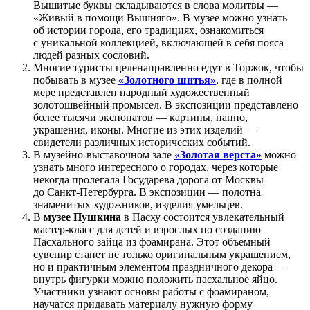
Вышитые буквы складываются в слова молитвы —
«Живый в помощи Вышняго». В музее можно узнать
об истории города, его традициях, ознакомиться
с уникальной коллекцией, включающей в себя пояса
людей разных сословий.
Многие туристы целенаправленно едут в Торжок, чтобы
побывать в музее
«Золотного шитья»
, где в полной
мере представлен народный художественный
золотошвейный промысел. В экспозиции представлено
более тысячи экспонатов — картины, панно,
украшения, иконы. Многие из этих изделий —
свидетели различных исторических событий.
В музейно-выставочном зале
«Золотая верста»
можно
узнать много интересного о городах, через которые
некогда пролегала Государева дорога от Москвы
до Санкт-Петербурга. В экспозиции — полотна
знаменитых художников, изделия умельцев.
В
музее Пушкина
в Пасху состоится увлекательный
мастер-класс для детей и взрослых по созданию
Пасхального зайца из фоамирана. Этот объемный
сувенир станет не только оригинальным украшением,
но и практичным элементом праздничного декора —
внутрь фигурки можно положить пасхальное яйцо.
Участники узнают основы работы с фоамираном,
научатся придавать материалу нужную форму